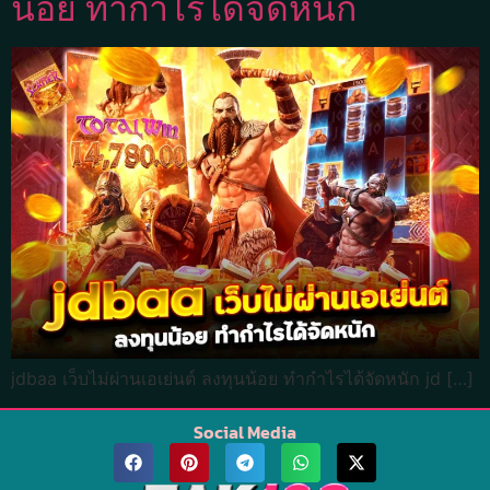
น้อย ทำกำไรได้จัดหนัก
jdbaa เว็บไม่ผ่านเอเย่นต์ ลงทุนน้อย ทำกำไรได้จัดหนัก jd […]
Social Media