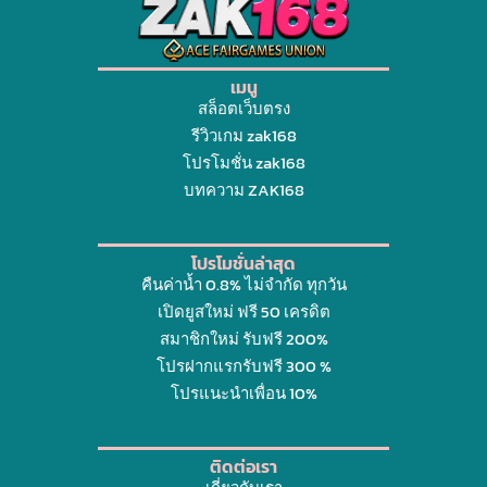
เมนู
สล็อตเว็บตรง
รีวิวเกม zak168
โปรโมชั่น zak168
บทความ ZAK168
โปรโมชั่นล่าสุด
คืนค่าน้ำ 0.8% ไม่จำกัด ทุกวัน
เปิดยูสใหม่ ฟรี 50 เครดิต
สมาชิกใหม่ รับฟรี 200%
โปรฝากแรกรับฟรี 300 %
โปรแนะนำเพื่อน 10%
ติดต่อเรา