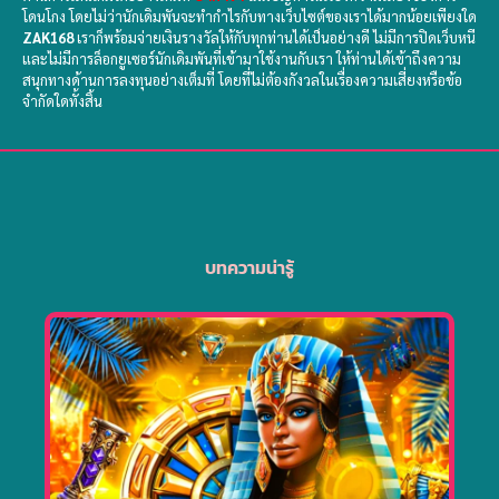
โดนโกง โดยไม่ว่านักเดิมพันจะทำกำไรกับทางเว็บไซต์ของเราได้มากน้อยเพียงใด
ZAK168
เราก็พร้อมจ่ายเงินรางวัลให้กับทุกท่านได้เป็นอย่างดี ไม่มีการปิดเว็บหนี
และไม่มีการล็อกยูเซอร์นักเดิมพันที่เข้ามาใช้งานกับเรา ให้ท่านได้เข้าถึงความ
สนุกทางด้านการลงทุนอย่างเต็มที่ โดยที่ไม่ต้องกังวลในเรื่องความเสี่ยงหรือข้อ
จำกัดใดทั้งสิ้น
บทความน่ารู้