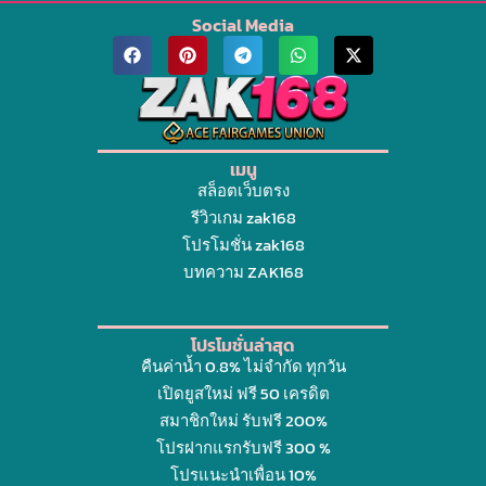
Social Media
เมนู
สล็อตเว็บตรง
รีวิวเกม zak168
โปรโมชั่น zak168
บทความ ZAK168
โปรโมชั่นล่าสุด
คืนค่าน้ำ 0.8% ไม่จำกัด ทุกวัน
เปิดยูสใหม่ ฟรี 50 เครดิต
สมาชิกใหม่ รับฟรี 200%
โปรฝากแรกรับฟรี 300 %
โปรแนะนำเพื่อน 10%