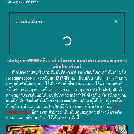
ใหม่ได้สูงถึง 99.99%
สารบัญเนื้อหา
slotgame6666 สล็อตเล่นง่าย สะดวกสบาย ตอบสนองทุกการ
เล่นเป็นอย่างดี
เปิดโลกความสนุกในการเดิมพันที่สะดวกสบายพร้อมกันกับเราได้แบบไม่อั้น
slotgame6666
เราจะเตรียมแต่สิ่งที่ดีที่สุดมาเพื่อสนับสนุนโอกาสทางด้านการ
ลงทุนเดิมพันให้แก่ทุกท่านได้เป็นอย่างดี เชื่อมต่อความสนุกได้เลยอย่างเต็มที่
พร้อมตอบสนองทุกความต้องการทางด้านการลงทุนอย่างตรงใจ
slot jdb เว็บ
ตรง
สนุกกับการเล่นเกมได้แบบฉับไวพร้อมคว้ากำไรได้โดยที่ไม่ต้องใช้เวลานาน
และที่สำคัญนักเดิมพันไม่ต้องเสียเวลาออกไปตามล่าหาผู้ให้บริการถึงคาสิโน
ด้วยตัวของท่านเอง เพราะมีโทรศัพท์มือถือเพียงแค่เครื่องเดียวเท่านั้น
เกม
สล็อตค่าย JDB
ก็สามารถเข้ามาร่วมเดิมพันและตะลุยตามล่าหาเงินรางวัล
ตามเป้าหมายที่ท่านหวังเอาไว้ได้เลยอย่างเต็มที่