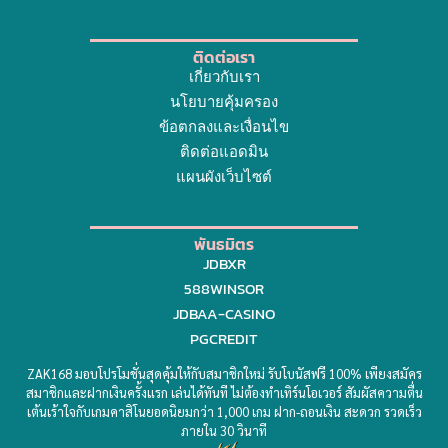
ติดต่อเรา
เกี่ยวกับเรา
นโยบายคุ้มครอง
ข้อตกลงและเงื่อนไข
ติดต่อแอดมิน
แผนผังเว็บไซต์
พันธมิตร
JDBXR
588WINSOR
JDBAA-CASINO
PGCREDIT
ZAK168 มอบโปรโมชั่นสุดคุ้มให้กับสมาชิกใหม่ รับโบนัสฟรี 100% เพียงสมัคร
สมาชิกและฝากเงินครั้งแรก เล่นได้ทันที ไม่ต้องทำเทิร์นโอเวอร์ สัมผัสความตื่น
เต้นเร้าใจกับเกมคาสิโนยอดนิยมกว่า 1,000 เกม ฝาก-ถอนเงิน สะดวก รวดเร็ว
ภายใน 30 วินาที