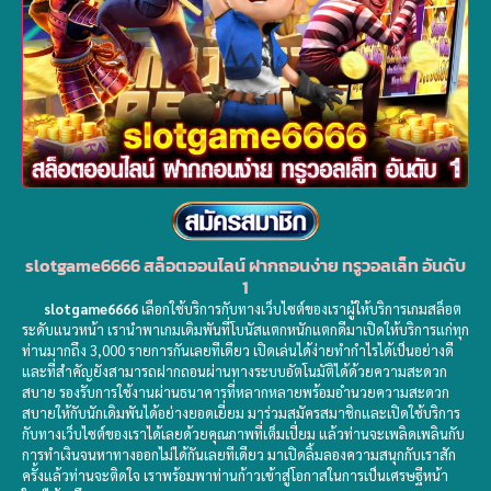
slotgame6666 สล็อตออนไลน์ ฝากถอนง่าย ทรูวอลเล็ท อันดับ
1
slotgame6666
เลือกใช้บริการกับทางเว็บไซต์ของเราผู้ให้บริการเกมสล็อต
ระดับแนวหน้า เรานำพาเกมเดิมพันที่โบนัสแตกหนักแตกดีมาเปิดให้บริการแก่ทุก
ท่านมากถึง 3,000 รายการกันเลยทีเดียว เปิดเล่นได้ง่ายทำกำไรได้เป็นอย่างดี
และที่สำคัญยังสามารถฝากถอนผ่านทางระบบอัตโนมัติได้ด้วยความสะดวก
สบาย รองรับการใช้งานผ่านธนาคารที่หลากหลายพร้อมอำนวยความสะดวก
สบายให้กับนักเดิมพันได้อย่างยอดเยี่ยม มาร่วมสมัครสมาชิกและเปิดใช้บริการ
กับทางเว็บไซต์ของเราได้เลยด้วยคุณภาพที่เต็มเปี่ยม แล้วท่านจะเพลิดเพลินกับ
การทำเงินจนหาทางออกไม่ได้กันเลยทีเดียว มาเปิดลิ้มลองความสนุกกับเราสัก
ครั้งแล้วท่านจะติดใจ เราพร้อมพาท่านก้าวเข้าสู่โอกาสในการเป็นเศรษฐีหน้า